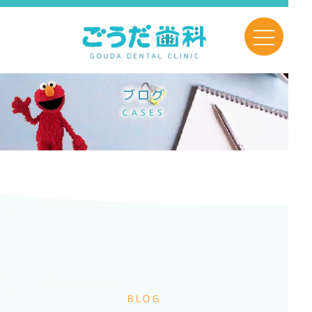
toggle navig
ブログ
CASES
BLOG