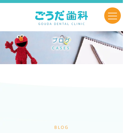
toggle navig
ブログ
CASES
BLOG